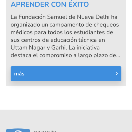
APRENDER CON ÉXITO
La Fundación Samuel de Nueva Delhi ha
organizado un campamento de chequeos
médicos para todos los estudiantes de
sus centros de educación técnica en
Uttam Nagar y Garhi. La iniciativa
destaca el compromiso a largo plazo de
la fundación con el desarrollo integral de
los jóvenes. Para la Fundación Samuel, la
más
educación no solo incluye cualificaciones
profesionales, sino también la promoción
de personalidades sanas, seguras de sí
mismas y resilientes. Nuestro equipo en
Delhi planificó cuidadosamente la
jornada médica para que todos los
estudiantes pudieran someterse a un
examen profesional en un entorno